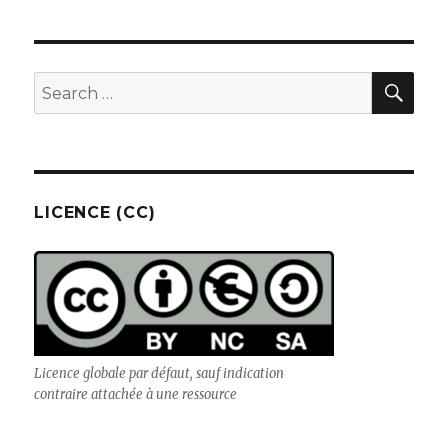
SE
Search
for:
LICENCE (CC)
Licence globale par défaut, sauf indication
contraire attachée à une ressource