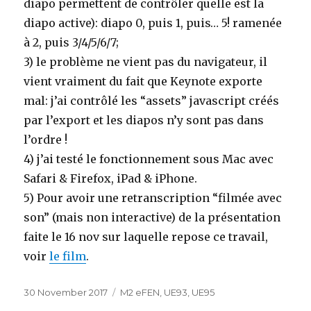
diapo permettent de contrôler quelle est la
diapo active): diapo 0, puis 1, puis… 5! ramenée
à 2, puis 3/4/5/6/7;
3) le problème ne vient pas du navigateur, il
vient vraiment du fait que Keynote exporte
mal: j’ai contrôlé les “assets” javascript créés
par l’export et les diapos n’y sont pas dans
l’ordre !
4) j’ai testé le fonctionnement sous Mac avec
Safari & Firefox, iPad & iPhone.
5) Pour avoir une retranscription “filmée avec
son” (mais non interactive) de la présentation
faite le 16 nov sur laquelle repose ce travail,
voir
le film
.
Posted
30 November 2017
Categories
M2 eFEN
,
UE93
,
UE95
on